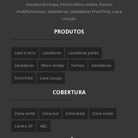
Secadoras roupa, Fornos Micro-ondas, Fornos
multifuncionais, Geladeiras, Geladeiras Frost Free, Lava
Louças
PRODUTOS
Lava e seca
Lavadoras
Lavadoras pares
Secadoras
Micro-ondas
Fornos
Geladeiras
Frost Free
Lava Louças
COBERTURA
Zona norte
Zona sul
Zona leste
Zona oeste
Centro SP
ABC