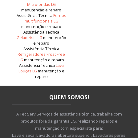
Micro-ondas LG
manutenção e reparo
Assistência Técnica
Fornos
multifuncionais LG
manutenção e reparo
Assistência Técnica
Geladeiras LG
manutenção
e reparo
Assistência Técnica
Refrigeradores Frost Free
LG
manutenção e reparo
Assistência Técnica
Lava
Louças LG
manutenção e
reparo
QUEM SOMOS!
A Tec Serv Serviços de assistência técnica, trabalha com
produtos fora da garantia LG, realizando reparos e
manutenção com especialista para:
Lava e seca, Lavadoras abertura superior, Lavadoras pares,