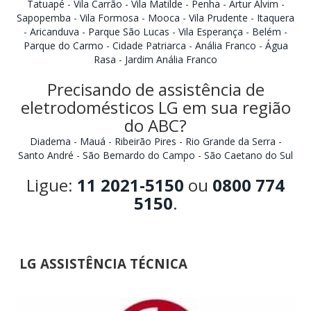
Tatuapé
-
Vila Carrão
-
Vila Matilde
-
Penha
-
Artur Alvim
-
Sapopemba
-
Vila Formosa
-
Mooca
-
Vila Prudente
-
Itaquera
-
Aricanduva
-
Parque São Lucas
-
Vila Esperança
-
Belém
-
Parque do Carmo
-
Cidade Patriarca
-
Anália Franco
-
Água
Rasa
-
Jardim Anália Franco
Precisando de assistência de
eletrodomésticos LG em sua região
do ABC?
Diadema
-
Mauá
-
Ribeirão Pires
-
Rio Grande da Serra
-
Santo André
-
São Bernardo do Campo
-
São Caetano do Sul
Ligue:
11 2021-5150
ou
0800 774
5150
.
LG ASSISTÊNCIA TÉCNICA