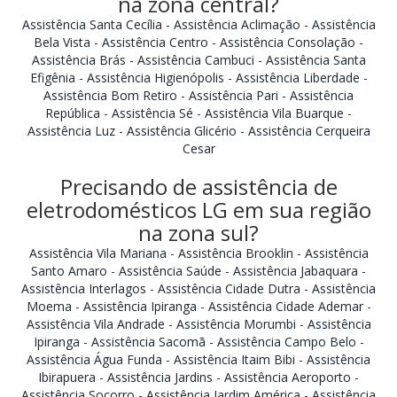
na zona central?
Assistência Santa Cecília
-
Assistência Aclimação
-
Assistência
Bela Vista
-
Assistência Centro
-
Assistência Consolação
-
Assistência Brás
-
Assistência Cambuci
-
Assistência Santa
Efigênia
-
Assistência Higienópolis
-
Assistência Liberdade
-
Assistência Bom Retiro
-
Assistência Pari
-
Assistência
República
-
Assistência Sé
-
Assistência Vila Buarque
-
Assistência Luz
-
Assistência Glicério
-
Assistência Cerqueira
Cesar
Precisando de assistência de
eletrodomésticos LG em sua região
na zona sul?
Assistência Vila Mariana
-
Assistência Brooklin
-
Assistência
Santo Amaro
-
Assistência Saúde
-
Assistência Jabaquara
-
Assistência Interlagos
-
Assistência Cidade Dutra
-
Assistência
Moema
-
Assistência Ipiranga
-
Assistência Cidade Ademar
-
Assistência Vila Andrade
-
Assistência Morumbi
-
Assistência
Ipiranga
-
Assistência Sacomã
-
Assistência Campo Belo
-
Assistência Água Funda
-
Assistência Itaim Bibi
-
Assistência
Ibirapuera
-
Assistência Jardins
-
Assistência Aeroporto
-
Assistência Socorro
-
Assistência Jardim América
-
Assistência