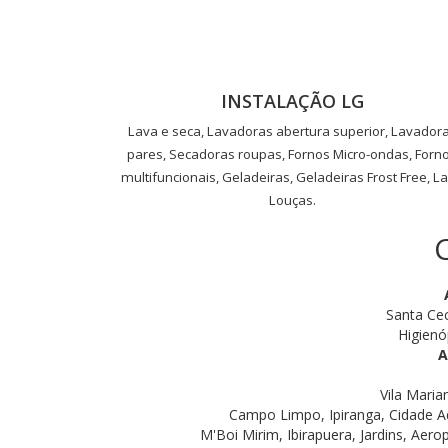
INSTALAÇÃO LG
Lava e seca, Lavadoras abertura superior, Lavador
pares, Secadoras roupas, Fornos Micro-ondas, Forn
multifuncionais, Geladeiras, Geladeiras Frost Free, L
Louças.
Santa Cec
Higienó
A
Vila Maria
Campo Limpo, Ipiranga, Cidade A
M'Boi Mirim, Ibirapuera, Jardins, Aero