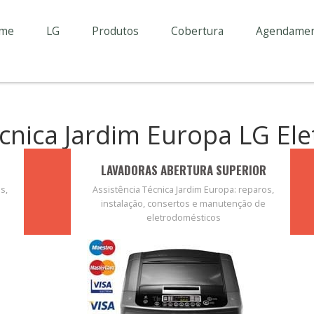
me
LG
Produtos
Cobertura
Agendame
écnica Jardim Europa LG El
LAVADORAS ABERTURA SUPERIOR
s,
Assistência Técnica Jardim Europa: reparos,
instalação, consertos e manutenção de
eletrodomésticos