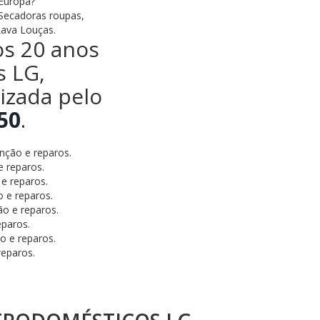
 Europa?
 Secadoras roupas,
Lava Louças.
os 20 anos
s LG,
lizada pelo
50
.
nção e reparos.
 reparos.
e reparos.
 e reparos.
o e reparos.
eparos.
o e reparos.
eparos.