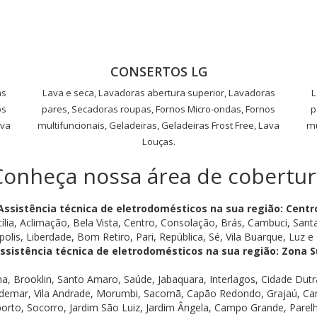
CONSERTOS LG
as
Lava e seca, Lavadoras abertura superior, Lavadoras
L
os
pares, Secadoras roupas, Fornos Micro-ondas, Fornos
p
ava
multifuncionais, Geladeiras, Geladeiras Frost Free, Lava
mu
Louças.
Conheça nossa área de cobertur
Assistência técnica de eletrodomésticos na sua região: Centr
ília, Aclimação, Bela Vista, Centro, Consolação, Brás, Cambuci, Santa
polis, Liberdade, Bom Retiro, Pari, República, Sé, Vila Buarque, Luz e G
ssistência técnica de eletrodomésticos na sua região: Zona S
na, Brooklin, Santo Amaro, Saúde, Jabaquara, Interlagos, Cidade Du
demar, Vila Andrade, Morumbi, Sacomã, Capão Redondo, Grajaú, Cam
porto, Socorro, Jardim São Luiz, Jardim Ângela, Campo Grande, Parelh