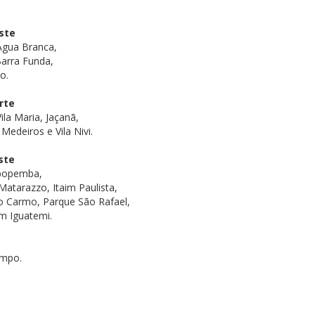
ste
 Água Branca,
Barra Funda,
o.
rte
ila Maria, Jaçanã,
Medeiros e Vila Nivi.
ste
Sapopemba,
atarazzo, Itaim Paulista,
do Carmo, Parque São Rafael,
im Iguatemi.
ampo.