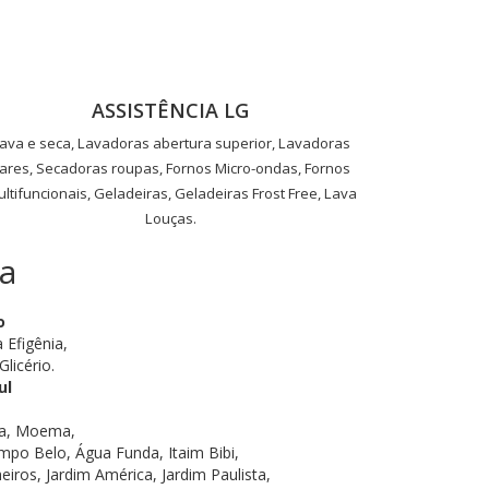
ASSISTÊNCIA LG
ava e seca, Lavadoras abertura superior, Lavadoras
ares, Secadoras roupas, Fornos Micro-ondas, Fornos
ltifuncionais, Geladeiras, Geladeiras Frost Free, Lava
Louças.
a
o
 Efigênia,
licério.
ul
tra, Moema,
po Belo, Água Funda, Itaim Bibi,
eiros, Jardim América, Jardim Paulista,