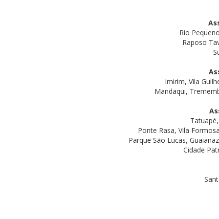
As
Rio Pequeno,
Raposo Tava
S
As
Imirim, Vila Guil
Mandaqui, Tremembé, 
As
Tatuapé, 
Ponte Rasa, Vila Formosa
Parque São Lucas, Guaianaze
Cidade Patr
Sant