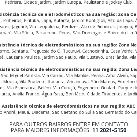
Pedreira, Cidade Jardim, Jardim Europa, Paulistano e Jockey Club.
sistência técnica de eletrodomésticos na sua região: Zona Oe
 Pinheiros, Pirituba, Lapa, Butantã, Jardim Bonfiglioli, Alto da Lapa,
res, Jaguaré, Vila Leopoldina, Perdizes, Alto de Pinheiros, Jaraguá, 
umaré, Vila Sônia, Pacaembu, Perús, São Domingos e Bairro do Limã
sistência técnica de eletrodomésticos na sua região: Zona No
herme, Santana, Freguesia do Ó, Tucuruvi, Cachoeirinha, Casa Verde, V
Lauzane Paulista, Jardim São Paulo, Vila Gustavo, Brasilândia, Vila 
sistência técnica de eletrodomésticos na sua região: Zona Le
São Miguel Paulista, Vila Carrão, Vila Matilde, Penha, Artur Alvim, 
, Mooca, Vila Prudente, Itaquera, Aricanduva, São Mateus, Ermelino M
s, Vila Esperança, Belém, Vila Curuçá, Engenheiro Goulart, Parque 
iarca, Anália Franco, Água Rasa, Bonifácio, Cidade Tiradentes e Jard
Assistência técnica de eletrodomésticos na sua região: ABC
o André, Mauá, Diadema, São Caetano do Sul e São Bernardo do C
PARA OUTROS BAIRROS ENTRE EM CONTATO
PARA MAIORES INFORMAÇÕES.
11 2021-5150