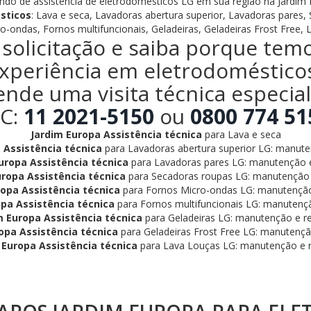
ndo de assistência de eletrodomésticos LG em sua região na Jardim
sticos
: Lava e seca, Lavadoras abertura superior, Lavadoras pares,
o-ondas, Fornos multifuncionais, Geladeiras, Geladeiras Frost Free, 
solicitação e saiba porque tem
xperiência em eletrodoméstico
ende uma visita técnica especia
C:
11 2021-5150
ou
0800 774 51
Jardim Europa Assistência técnica
para Lava e seca
 Assistência técnica
para Lavadoras abertura superior LG: manute
uropa Assistência técnica
para Lavadoras pares LG: manutenção e
uropa Assistência técnica
para Secadoras roupas LG: manutenção 
ropa Assistência técnica
para Fornos Micro-ondas LG: manutenção
opa Assistência técnica
para Fornos multifuncionais LG: manutençã
m Europa Assistência técnica
para Geladeiras LG: manutenção e r
opa Assistência técnica
para Geladeiras Frost Free LG: manutençã
 Europa Assistência técnica
para Lava Louças LG: manutenção e r