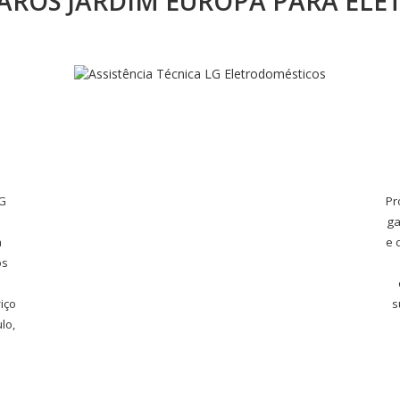
ROS JARDIM EUROPA PARA ELE
LG
Pr
ga
a
e 
os
iço
s
lo,