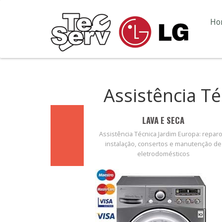
Ho
Assistência T
LAVA E SECA
Assistência Técnica Jardim Europa: reparo
instalação, consertos e manutenção de
eletrodomésticos