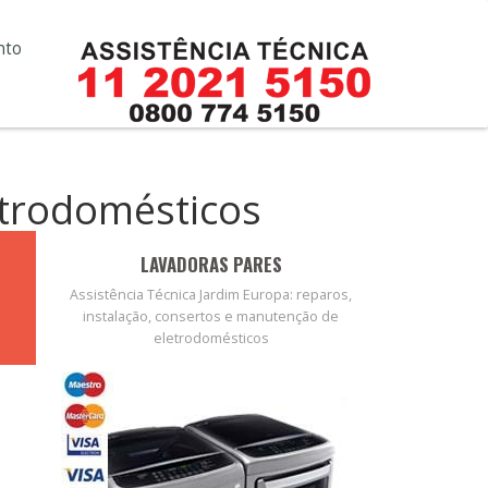
nto
etrodomésticos
LAVADORAS PARES
Assistência Técnica Jardim Europa: reparos,
instalação, consertos e manutenção de
eletrodomésticos