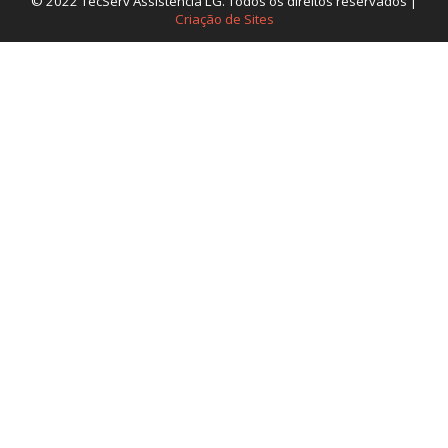
© 2022 TecServ Assistência LG. Todos os direitos reservados |
Criação de Sites