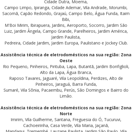
Cidade Dutra, Moema,
Campo Limpo, Ipiranga, Cidade Ademar, Vila Andrade, Morumbi,
Sacomã, Capão Redondo, Grajaú, Campo Belo, Água Funda, Itaim
Bibi,
M'Boi Mirim, Ibirapuera, Jardins, Aeroporto, Socorro, Jardim São
Luiz, Jardim Ângela, Campo Grande, Parelheiros, Jardim América,
Jardim Paulista,
Pedreira, Cidade Jardim, Jardim Europa, Paulistano e Jockey Club.
Assistência técnica de eletrodomésticos na sua região: Zona
Oeste
Rio Pequeno, Pinheiros, Pirituba, Lapa, Butantã, Jardim Bonfiglioli,
Alto da Lapa, Água Branca,
Raposo Tavares, Jaguaré, Vila Leopoldina, Perdizes, Alto de
Pinheiros, Jaraguá, Barra Funda,
Sumaré, Vila Sônia, Pacaembu, Perús, São Domingos e Bairro do
Limão.
Assistência técnica de eletrodomésticos na sua região: Zona
Norte
Imirim, Vila Guilherme, Santana, Freguesia do Ó, Tucuruvi,
Cachoeirinha, Casa Verde, Vila Maria, Jaçanã,
Mandaqui, Tremembé, Lauzane Paulista, Jardim São Paulo, Vila