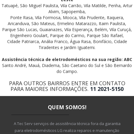
Tatuapé, São Miguel Paulista, Vila Carrão, Vila Matilde, Penha, Artur
Alvim, Sapopemba,
Ponte Rasa, Vila Formosa, Mooca, Vila Prudente, Itaquera,
Aricanduva, São Mateus, Ermelino Matarazzo, Itaim Paulista,
Parque São Lucas, Guaianazes, Vila Esperança, Belém, Vila Curuçá,
Engenheiro Goulart, Parque do Carmo, Parque São Rafael,
Cidade Patriarca, Anália Franco, Água Rasa, Bonifácio, Cidade
Tiradentes e Jardim Iguatemi.
Assistência técnica de eletrodomésticos na sua região: ABC
Santo André, Mauá, Diadema, São Caetano do Sul e São Bernardo
do Campo.
PARA OUTROS BAIRROS ENTRE EM CONTATO
PARA MAIORES INFORMAÇÕES.
11 2021-5150
QUEM SOMOS!
A Tec Serv serviços de assistência técnica fora da garantia
para eletrodomésticos LG realiza reparos e manutenção