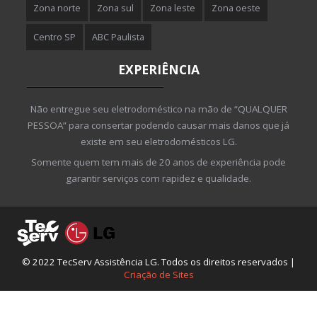
Zona norte
Zona sul
Zona leste
Zona oeste
Centro SP
ABC Paulista
EXPERIÊNCIA
Não entregue seu eletrodoméstico na mão de “QUALQUER
PESSOA” para consertar podendo causar mais danos que já
existe em seu eletrodomésticos LG.
Somente quem tem mais de 20 anos de experiência pode
garantir serviços com rapidez e qualidade.
© 2022 TecServ Assistência LG. Todos os direitos reservados |
Criação de Sites