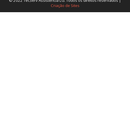
© 2022 TecServ Assistência LG. Todos os direitos reservados |
Criação de Sites