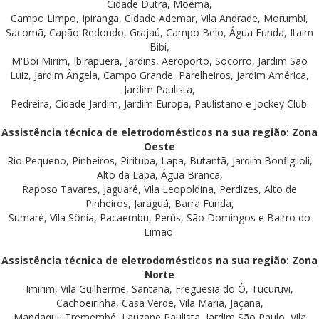
Cidade Dutra, Moema,
Campo Limpo, Ipiranga, Cidade Ademar, Vila Andrade, Morumbi,
Sacomã, Capão Redondo, Grajaú, Campo Belo, Água Funda, Itaim
Bibi,
M'Boi Mirim, Ibirapuera, Jardins, Aeroporto, Socorro, Jardim São
Luiz, Jardim Ângela, Campo Grande, Parelheiros, Jardim América,
Jardim Paulista,
Pedreira, Cidade Jardim, Jardim Europa, Paulistano e Jockey Club.
Assistência técnica de eletrodomésticos na sua região: Zona
Oeste
Rio Pequeno, Pinheiros, Pirituba, Lapa, Butantã, Jardim Bonfiglioli,
Alto da Lapa, Água Branca,
Raposo Tavares, Jaguaré, Vila Leopoldina, Perdizes, Alto de
Pinheiros, Jaraguá, Barra Funda,
Sumaré, Vila Sônia, Pacaembu, Perús, São Domingos e Bairro do
Limão.
Assistência técnica de eletrodomésticos na sua região: Zona
Norte
Imirim, Vila Guilherme, Santana, Freguesia do Ó, Tucuruvi,
Cachoeirinha, Casa Verde, Vila Maria, Jaçanã,
Mandaqui, Tremembé, Lauzane Paulista, Jardim São Paulo, Vila