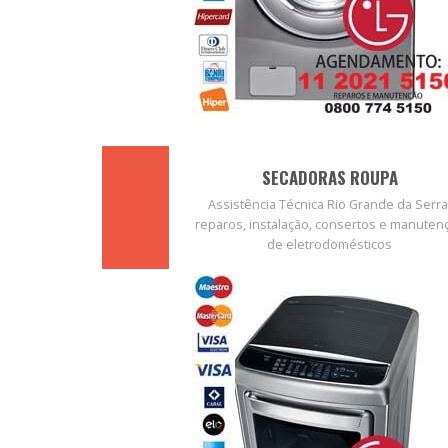
SECADORAS ROUPA
Assistência Técnica Rio Grande da Serra
reparos, instalação, consertos e manuten
de eletrodomésticos