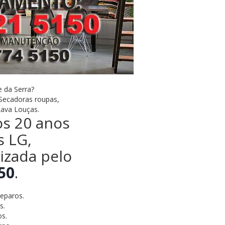
e da Serra?
 Secadoras roupas,
Lava Louças.
os 20 anos
s LG,
lizada pelo
50
.
eparos.
s.
s.