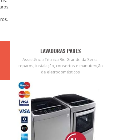
ros.
aros.
ros.
LAVADORAS PARES
Assistência Técnica Rio Grande da Serra:
reparos, instalação, consertos e manutenção
de eletrodomésticos