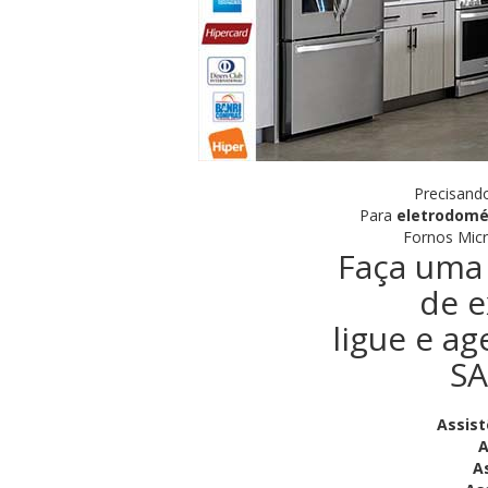
Precisando
Para
eletrodomé
Fornos Micr
Faça uma 
de e
ligue e ag
SA
Assist
A
A