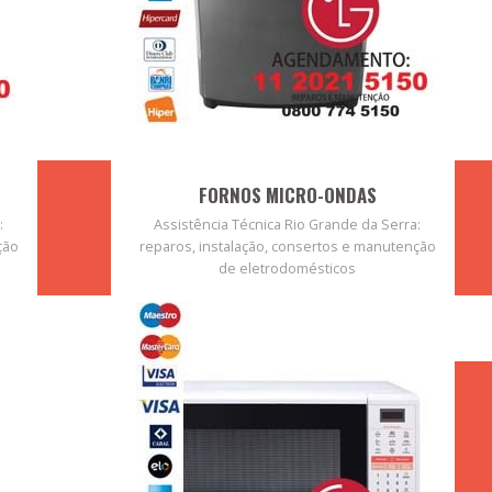
FORNOS MICRO-ONDAS
:
Assistência Técnica Rio Grande da Serra:
ção
reparos, instalação, consertos e manutenção
de eletrodomésticos