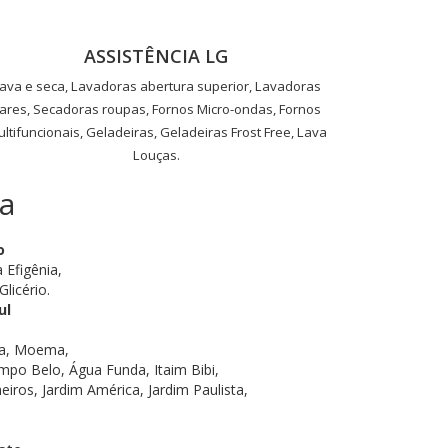
ASSISTÊNCIA LG
ava e seca, Lavadoras abertura superior, Lavadoras
ares, Secadoras roupas, Fornos Micro-ondas, Fornos
ltifuncionais, Geladeiras, Geladeiras Frost Free, Lava
Louças.
a
o
 Efigênia,
licério.
ul
tra, Moema,
po Belo, Água Funda, Itaim Bibi,
eiros, Jardim América, Jardim Paulista,