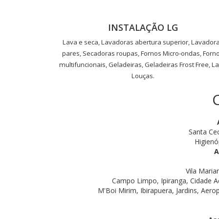
INSTALAÇÃO LG
Lava e seca, Lavadoras abertura superior, Lavador
pares, Secadoras roupas, Fornos Micro-ondas, Forn
multifuncionais, Geladeiras, Geladeiras Frost Free, L
Louças.
Santa Cec
Higienó
A
Vila Maria
Campo Limpo, Ipiranga, Cidade A
M'Boi Mirim, Ibirapuera, Jardins, Aero