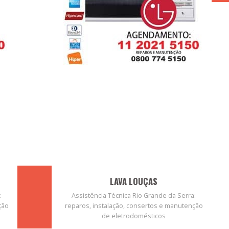
LAVA LOUÇAS
:
Assistência Técnica Rio Grande da Serra:
ção
reparos, instalação, consertos e manutenção
de eletrodomésticos