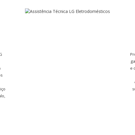
LG
Pr
ga
a
e 
os
iço
s
lo,