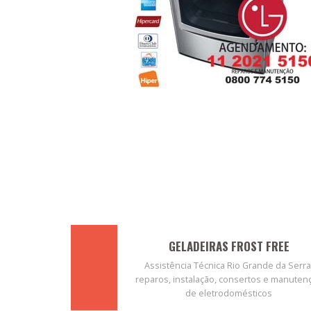
GELADEIRAS FROST FREE
Assistência Técnica Rio Grande da Serra
reparos, instalação, consertos e manuten
de eletrodomésticos