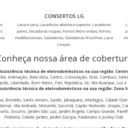
CONSERTOS LG
as
Lava e seca, Lavadoras abertura superior, Lavadoras
L
os
pares, Secadoras roupas, Fornos Micro-ondas, Fornos
p
ava
multifuncionais, Geladeiras, Geladeiras Frost Free, Lava
mu
Louças.
Conheça nossa área de cobertur
Assistência técnica de eletrodomésticos na sua região: Centr
ília, Aclimação, Bela Vista, Centro, Consolação, Brás, Cambuci, Santa
polis, Liberdade, Bom Retiro, Pari, República, Sé, Vila Buarque, Luz e G
ssistência técnica de eletrodomésticos na sua região: Zona S
na, Brooklin, Santo Amaro, Saúde, Jabaquara, Interlagos, Cidade Du
demar, Vila Andrade, Morumbi, Sacomã, Capão Redondo, Grajaú, Cam
porto, Socorro, Jardim São Luiz, Jardim Ângela, Campo Grande, Parelh
Pedreira, Cidade Jardim, Jardim Europa, Paulistano e Jockey Club.