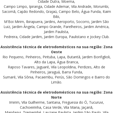
Cidade Dutra, Moema,
Campo Limpo, Ipiranga, Cidade Ademar, Vila Andrade, Morumbi,
Sacomã, Capão Redondo, Grajaú, Campo Belo, Água Funda, Itaim
Bibi,
M'Boi Mirim, Ibirapuera, Jardins, Aeroporto, Socorro, Jardim São
Luiz, Jardim Ângela, Campo Grande, Parelheiros, Jardim América,
Jardim Paulista,
Pedreira, Cidade Jardim, Jardim Europa, Paulistano e Jockey Club.
Assistência técnica de eletrodomésticos na sua região: Zona
Oeste
Rio Pequeno, Pinheiros, Pirituba, Lapa, Butantã, Jardim Bonfiglioli,
Alto da Lapa, Água Branca,
Raposo Tavares, Jaguaré, Vila Leopoldina, Perdizes, Alto de
Pinheiros, Jaraguá, Barra Funda,
Sumaré, Vila Sônia, Pacaembu, Perús, São Domingos e Bairro do
Limão.
Assistência técnica de eletrodomésticos na sua região: Zona
Norte
Imirim, Vila Guilherme, Santana, Freguesia do Ó, Tucuruvi,
Cachoeirinha, Casa Verde, Vila Maria, Jaçanã,
Mandaqui, Tremembé, Lauzane Paulista, Jardim São Paulo, Vila