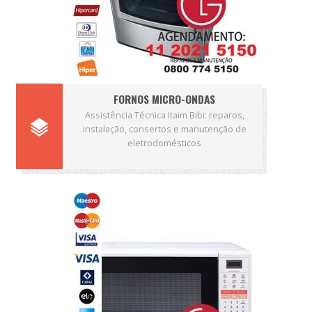
FORNOS MICRO-ONDAS
Assistência Técnica Itaim Bibi: reparos,
instalação, consertos e manutenção de
eletrodomésticos