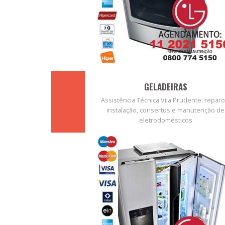
GELADEIRAS
Assistência Técnica Vila Prudente: reparo
instalação, consertos e manutenção de
eletrodomésticos