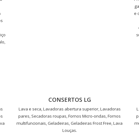
ga
a
e 
os
iço
s
lo,
CONSERTOS LG
as
Lava e seca, Lavadoras abertura superior, Lavadoras
L
os
pares, Secadoras roupas, Fornos Micro-ondas, Fornos
p
ava
multifuncionais, Geladeiras, Geladeiras Frost Free, Lava
mu
Louças.