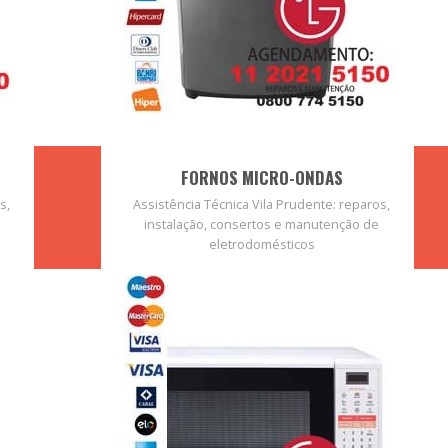
FORNOS MICRO-ONDAS
s,
Assistência Técnica Vila Prudente: reparos,
instalação, consertos e manutenção de
eletrodomésticos