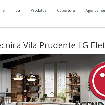
me
LG
Produtos
Cobertura
Agendame
écnica Vila Prudente LG El