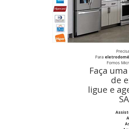
Precis
Para
eletrodomé
Fornos Micr
Faça uma 
de e
ligue e ag
SA
Assist
A
A