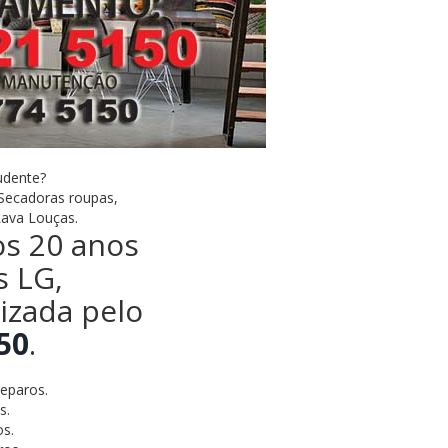
udente?
 Secadoras roupas,
Lava Louças.
os 20 anos
s LG,
lizada pelo
50
.
eparos.
s.
s.