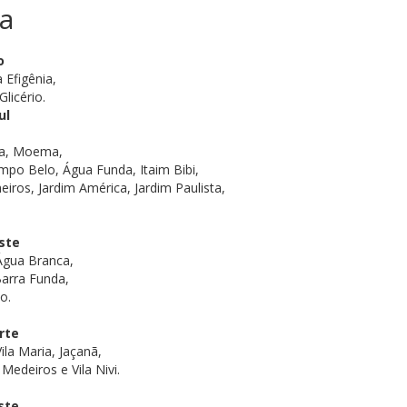
a
o
 Efigênia,
licério.
ul
tra, Moema,
po Belo, Água Funda, Itaim Bibi,
eiros, Jardim América, Jardim Paulista,
ste
 Água Branca,
Barra Funda,
o.
rte
ila Maria, Jaçanã,
Medeiros e Vila Nivi.
ste