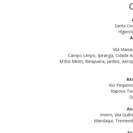
Santa Cec
Higienó
A
Vila Maria
Campo Limpo, Ipiranga, Cidade A
M'Boi Mirim, Ibirapuera, Jardins, Aero
As
Rio Pequeno,
Raposo Tava
S
As
Imirim, Vila Guil
Mandaqui, Tremembé, 
As