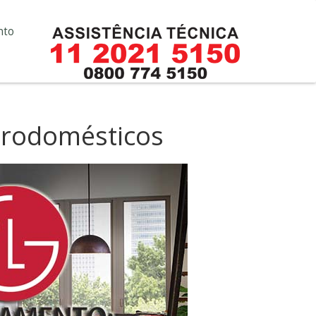
nto
etrodomésticos