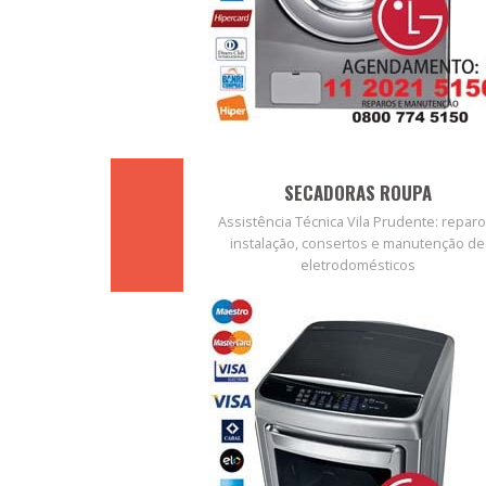
SECADORAS ROUPA
Assistência Técnica Vila Prudente: reparo
instalação, consertos e manutenção de
eletrodomésticos