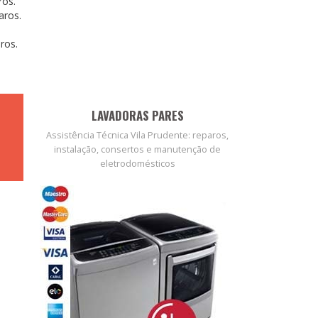
ros.
aros.
ros.
LAVADORAS PARES
Assistência Técnica Vila Prudente: reparos,
instalação, consertos e manutenção de
eletrodomésticos