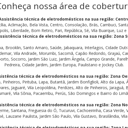
Conheça nossa área de cobertur
Assistência técnica de eletrodomésticos na sua região: Centr
ília, Aclimação, Bela Vista, Centro, Consolação, Brás, Cambuci, Santa
polis, Liberdade, Bom Retiro, Pari, República, Sé, Vila Buarque, Luz e G
ssistência técnica de eletrodomésticos na sua região: Zona S
na, Brooklin, Santo Amaro, Saúde, Jabaquara, Interlagos, Cidade Du
demar, Vila Andrade, Morumbi, Sacomã, Capão Redondo, Grajaú, Cam
porto, Socorro, Jardim São Luiz, Jardim Ângela, Campo Grande, Parelh
Pedreira, Cidade Jardim, Jardim Europa, Paulistano e Jockey Club.
sistência técnica de eletrodomésticos na sua região: Zona Oe
 Pinheiros, Pirituba, Lapa, Butantã, Jardim Bonfiglioli, Alto da Lapa,
res, Jaguaré, Vila Leopoldina, Perdizes, Alto de Pinheiros, Jaraguá, 
umaré, Vila Sônia, Pacaembu, Perús, São Domingos e Bairro do Limã
sistência técnica de eletrodomésticos na sua região: Zona No
herme, Santana, Freguesia do Ó, Tucuruvi, Cachoeirinha, Casa Verde, V
Lauzane Paulista, Jardim São Paulo, Vila Gustavo, Brasilândia, Vila 
sistência técnica de eletrodomésticos na sua região: Zona Le