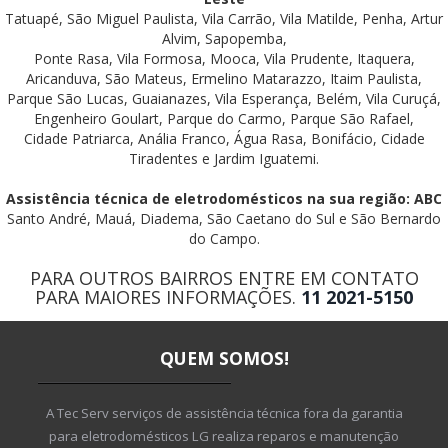
Tatuapé, São Miguel Paulista, Vila Carrão, Vila Matilde, Penha, Artur
Alvim, Sapopemba,
Ponte Rasa, Vila Formosa, Mooca, Vila Prudente, Itaquera,
Aricanduva, São Mateus, Ermelino Matarazzo, Itaim Paulista,
Parque São Lucas, Guaianazes, Vila Esperança, Belém, Vila Curuçá,
Engenheiro Goulart, Parque do Carmo, Parque São Rafael,
Cidade Patriarca, Anália Franco, Água Rasa, Bonifácio, Cidade
Tiradentes e Jardim Iguatemi.
Assistência técnica de eletrodomésticos na sua região: ABC
Santo André, Mauá, Diadema, São Caetano do Sul e São Bernardo
do Campo.
PARA OUTROS BAIRROS ENTRE EM CONTATO
PARA MAIORES INFORMAÇÕES.
11 2021-5150
QUEM SOMOS!
A Tec Serv serviços de assistência técnica fora da garantia
para eletrodomésticos LG realiza reparos e manutenção