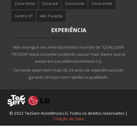
Zona norte
Zona sul
Zona leste
Zona oeste
Centro SP
ABC Paulista
EXPERIÊNCIA
Não entregue seu eletrodoméstico na mão de “QUALQUER
PESSOA” para consertar podendo causar mais danos que já
existe em seu eletrodomésticos LG.
Somente quem tem mais de 20 anos de experiência pode
garantir serviços com rapidez e qualidade.
© 2022 TecServ Assistência LG. Todos os direitos reservados |
Criação de Sites