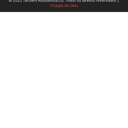
© 2022 TecServ Assistência LG. Todos os direitos reservados |
Criação de Sites