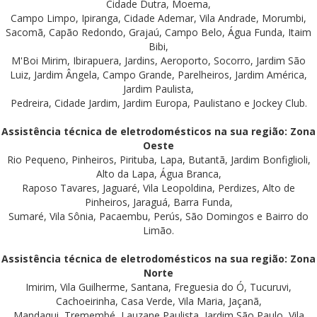
Cidade Dutra, Moema,
Campo Limpo, Ipiranga, Cidade Ademar, Vila Andrade, Morumbi,
Sacomã, Capão Redondo, Grajaú, Campo Belo, Água Funda, Itaim
Bibi,
M'Boi Mirim, Ibirapuera, Jardins, Aeroporto, Socorro, Jardim São
Luiz, Jardim Ângela, Campo Grande, Parelheiros, Jardim América,
Jardim Paulista,
Pedreira, Cidade Jardim, Jardim Europa, Paulistano e Jockey Club.
Assistência técnica de eletrodomésticos na sua região: Zona
Oeste
Rio Pequeno, Pinheiros, Pirituba, Lapa, Butantã, Jardim Bonfiglioli,
Alto da Lapa, Água Branca,
Raposo Tavares, Jaguaré, Vila Leopoldina, Perdizes, Alto de
Pinheiros, Jaraguá, Barra Funda,
Sumaré, Vila Sônia, Pacaembu, Perús, São Domingos e Bairro do
Limão.
Assistência técnica de eletrodomésticos na sua região: Zona
Norte
Imirim, Vila Guilherme, Santana, Freguesia do Ó, Tucuruvi,
Cachoeirinha, Casa Verde, Vila Maria, Jaçanã,
Mandaqui, Tremembé, Lauzane Paulista, Jardim São Paulo, Vila