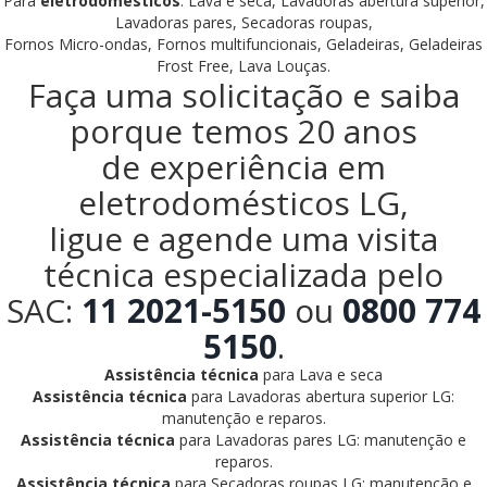
Para
eletrodomésticos
: Lava e seca, Lavadoras abertura superior,
Lavadoras pares, Secadoras roupas,
Fornos Micro-ondas, Fornos multifuncionais, Geladeiras, Geladeiras
Frost Free, Lava Louças.
Faça uma solicitação e saiba
porque temos 20 anos
de experiência em
eletrodomésticos LG,
ligue e agende uma visita
técnica especializada pelo
SAC:
11 2021-5150
ou
0800 774
5150
.
Assistência técnica
para Lava e seca
Assistência técnica
para Lavadoras abertura superior LG:
manutenção e reparos.
Assistência técnica
para Lavadoras pares LG: manutenção e
reparos.
Assistência técnica
para Secadoras roupas LG: manutenção e