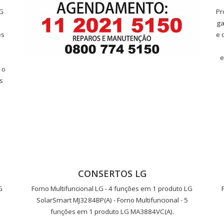
LG
Pr
ga
es
e 
e
 o
s
CONSERTOS LG
G
Forno Multifuncional LG - 4 funções em 1 produto LG
SolarSmart MJ3284BP(A) - Forno Multifuncional - 5
funções em 1 produto LG MA3884VC(A).