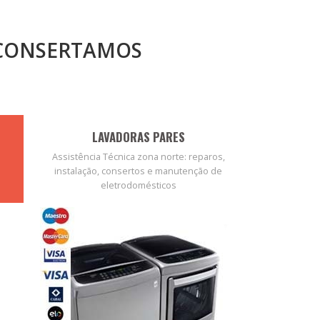
 CONSERTAMOS
LAVADORAS PARES
Assistência Técnica zona norte: reparos,
instalação, consertos e manutenção de
eletrodomésticos