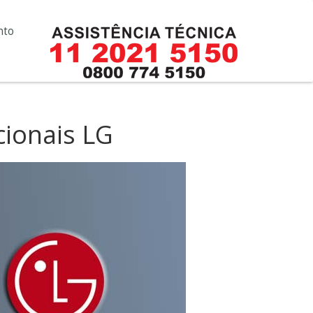
nto
cionais LG