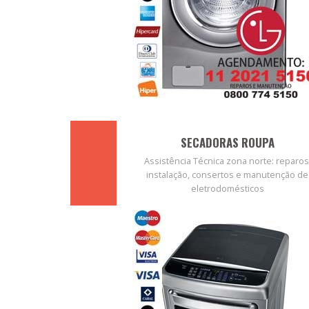
SECADORAS ROUPA
Assistência Técnica zona norte: reparos
instalação, consertos e manutenção de
eletrodomésticos