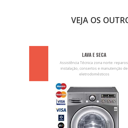
VEJA OS OUT
LAVA E SECA
Assistência Técnica zona norte: reparos
instalação, consertos e manutenção de
eletrodomésticos