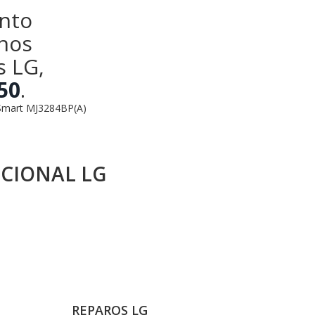
nto
anos
s LG,
50
.
rSmart MJ3284BP(A)
CIONAL LG
REPAROS LG