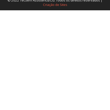
© 2022 TecServ Assistência LG. Todos os direitos reservados |
Criação de Sites