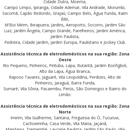
Cidade Dutra, Moema,
Campo Limpo, Ipiranga, Cidade Ademar, Vila Andrade, Morumbi,
Sacomã, Capão Redondo, Grajaú, Campo Belo, Água Funda, Itaim
Bibi,
M'Boi Mirim, Ibirapuera, Jardins, Aeroporto, Socorro, Jardim São
Luiz, Jardim Ângela, Campo Grande, Parelheiros, Jardim América,
Jardim Paulista,
Pedreira, Cidade Jardim, Jardim Europa, Paulistano e Jockey Club.
Assistência técnica de eletrodomésticos na sua região: Zona
Oeste
Rio Pequeno, Pinheiros, Pirituba, Lapa, Butantã, Jardim Bonfiglioli,
Alto da Lapa, Água Branca,
Raposo Tavares, Jaguaré, Vila Leopoldina, Perdizes, Alto de
Pinheiros, Jaraguá, Barra Funda,
Sumaré, Vila Sônia, Pacaembu, Perús, São Domingos e Bairro do
Limão.
Assistência técnica de eletrodomésticos na sua região: Zona
Norte
Imirim, Vila Guilherme, Santana, Freguesia do Ó, Tucuruvi,
Cachoeirinha, Casa Verde, Vila Maria, Jaçanã,
Mandaqui, Tremembé, Lauzane Paulista, Jardim São Paulo, Vila