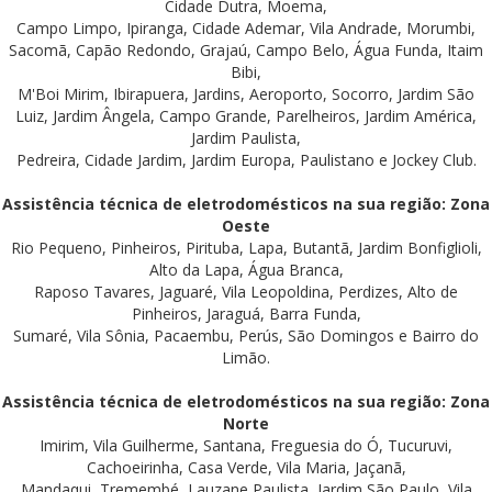
Cidade Dutra, Moema,
Campo Limpo, Ipiranga, Cidade Ademar, Vila Andrade, Morumbi,
Sacomã, Capão Redondo, Grajaú, Campo Belo, Água Funda, Itaim
Bibi,
M'Boi Mirim, Ibirapuera, Jardins, Aeroporto, Socorro, Jardim São
Luiz, Jardim Ângela, Campo Grande, Parelheiros, Jardim América,
Jardim Paulista,
Pedreira, Cidade Jardim, Jardim Europa, Paulistano e Jockey Club.
Assistência técnica de eletrodomésticos na sua região: Zona
Oeste
Rio Pequeno, Pinheiros, Pirituba, Lapa, Butantã, Jardim Bonfiglioli,
Alto da Lapa, Água Branca,
Raposo Tavares, Jaguaré, Vila Leopoldina, Perdizes, Alto de
Pinheiros, Jaraguá, Barra Funda,
Sumaré, Vila Sônia, Pacaembu, Perús, São Domingos e Bairro do
Limão.
Assistência técnica de eletrodomésticos na sua região: Zona
Norte
Imirim, Vila Guilherme, Santana, Freguesia do Ó, Tucuruvi,
Cachoeirinha, Casa Verde, Vila Maria, Jaçanã,
Mandaqui, Tremembé, Lauzane Paulista, Jardim São Paulo, Vila