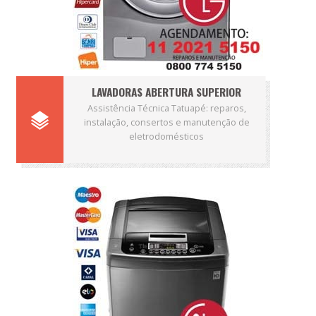
LAVADORAS ABERTURA SUPERIOR
Assistência Técnica Tatuapé: reparos,
instalação, consertos e manutenção de
eletrodomésticos