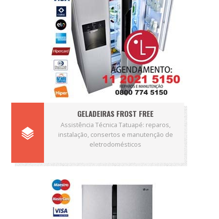
GELADEIRAS FROST FREE
Assistência Técnica Tatuapé: reparos,
instalação, consertos e manutenção de
eletrodomésticos