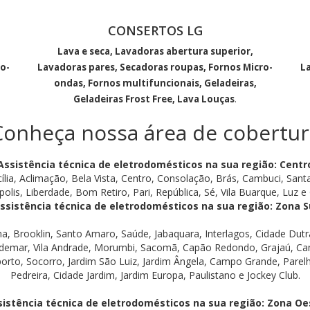
CONSERTOS LG
Lava e seca, Lavadoras abertura superior,
o-
Lavadoras pares, Secadoras roupas, Fornos Micro-
L
ondas, Fornos multifuncionais, Geladeiras,
Geladeiras Frost Free, Lava Louças
.
Conheça nossa área de cobertur
Assistência técnica de eletrodomésticos na sua região: Centr
ília, Aclimação, Bela Vista, Centro, Consolação, Brás, Cambuci, Santa
polis, Liberdade, Bom Retiro, Pari, República, Sé, Vila Buarque, Luz e G
ssistência técnica de eletrodomésticos na sua região: Zona S
na, Brooklin, Santo Amaro, Saúde, Jabaquara, Interlagos, Cidade Du
demar, Vila Andrade, Morumbi, Sacomã, Capão Redondo, Grajaú, Cam
porto, Socorro, Jardim São Luiz, Jardim Ângela, Campo Grande, Parelh
Pedreira, Cidade Jardim, Jardim Europa, Paulistano e Jockey Club.
sistência técnica de eletrodomésticos na sua região: Zona Oe