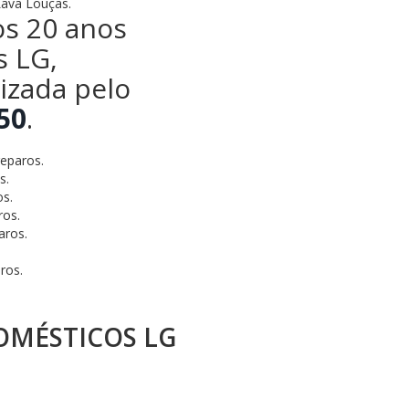
Lava Louças.
os 20 anos
s LG,
lizada pelo
50
.
eparos.
s.
s.
ros.
aros.
ros.
OMÉSTICOS LG