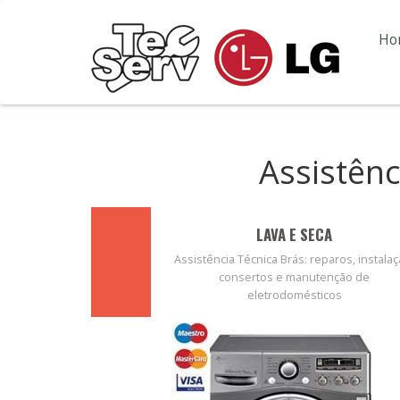
Ho
Assistênc
LAVA E SECA
Assistência Técnica Brás: reparos, instalaç
consertos e manutenção de
eletrodomésticos