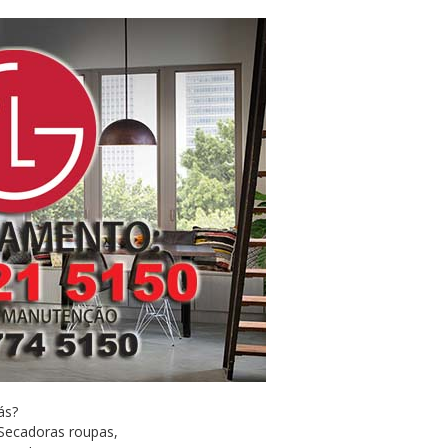
ás?
 Secadoras roupas,