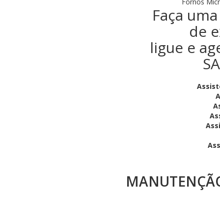
Fornos Micr
Faça uma 
de e
ligue e ag
SA
Assist
A
A
As
Ass
Ass
MANUTENÇÃO 