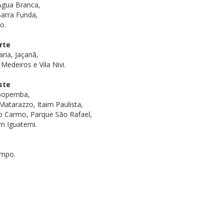
 Água Branca,
Barra Funda,
o.
rte
aria, Jaçanã,
Medeiros e Vila Nivi.
ste
Sapopemba,
atarazzo, Itaim Paulista,
do Carmo, Parque São Rafael,
im Iguatemi.
ampo.