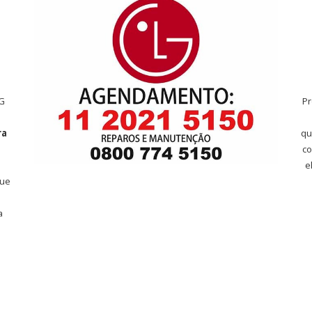
LG
P
ra
qu
co
e
que
a