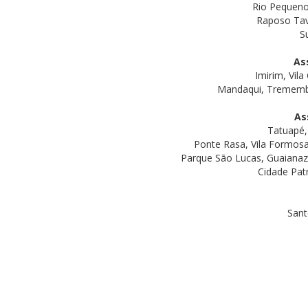
Rio Pequeno,
Raposo Tava
S
As
Imirim, Vila
Mandaqui, Tremembé, 
As
Tatuapé, 
Ponte Rasa, Vila Formosa
Parque São Lucas, Guaianaze
Cidade Patr
Sant