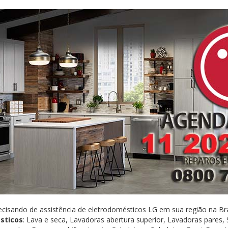
ecisando de assistência de eletrodomésticos LG em sua região na Br
sticos
: Lava e seca, Lavadoras abertura superior, Lavadoras pares,