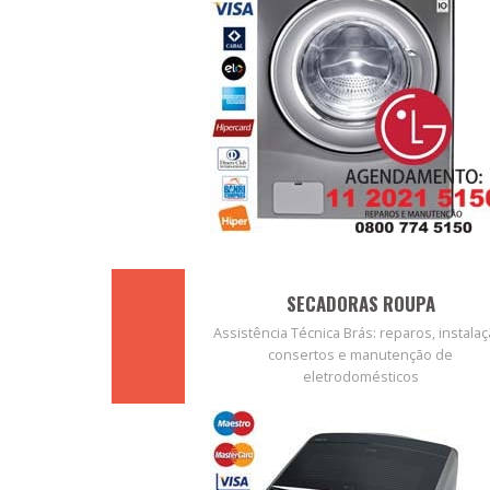
SECADORAS ROUPA
Assistência Técnica Brás: reparos, instalaç
consertos e manutenção de
eletrodomésticos