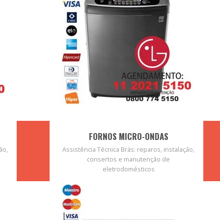
FORNOS MICRO-ONDAS
ão,
Assistência Técnica Brás: reparos, instalação,
consertos e manutenção de
eletrodomésticos