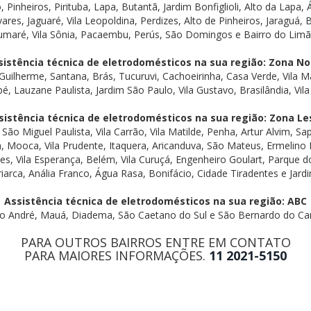
 Pinheiros, Pirituba, Lapa, Butantã, Jardim Bonfiglioli, Alto da Lapa,
res, Jaguaré, Vila Leopoldina, Perdizes, Alto de Pinheiros, Jaraguá, 
umaré, Vila Sônia, Pacaembu, Perús, São Domingos e Bairro do Limã
sistência técnica de eletrodomésticos na sua região: Zona No
 Guilherme, Santana, Brás, Tucuruvi, Cachoeirinha, Casa Verde, Vila M
Lauzane Paulista, Jardim São Paulo, Vila Gustavo, Brasilândia, Vila 
sistência técnica de eletrodomésticos na sua região: Zona Le
São Miguel Paulista, Vila Carrão, Vila Matilde, Penha, Artur Alvim, 
, Mooca, Vila Prudente, Itaquera, Aricanduva, São Mateus, Ermelino M
s, Vila Esperança, Belém, Vila Curuçá, Engenheiro Goulart, Parque 
iarca, Anália Franco, Água Rasa, Bonifácio, Cidade Tiradentes e Jard
Assistência técnica de eletrodomésticos na sua região: ABC
o André, Mauá, Diadema, São Caetano do Sul e São Bernardo do C
PARA OUTROS BAIRROS ENTRE EM CONTATO
PARA MAIORES INFORMAÇÕES.
11 2021-5150