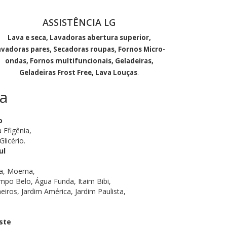
ASSISTÊNCIA LG
Lava e seca, Lavadoras abertura superior,
avadoras pares, Secadoras roupas, Fornos Micro-
ondas, Fornos multifuncionais, Geladeiras,
Geladeiras Frost Free, Lava Louças
.
a
o
 Efigênia,
licério.
ul
tra, Moema,
po Belo, Água Funda, Itaim Bibi,
eiros, Jardim América, Jardim Paulista,
ste