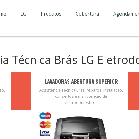
me
LG
Produtos
Cobertura
Agendame
ia Técnica Brás LG Eletro
LAVADORAS ABERTURA SUPERIOR
ão,
Assistência Técnica Brás: reparos, instalação,
consertos e manutenção de
eletrodomésticos