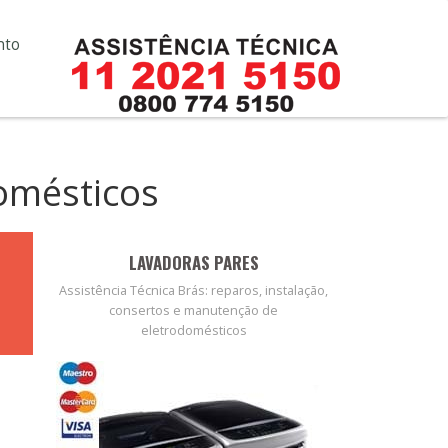
nto
domésticos
LAVADORAS PARES
Assistência Técnica Brás: reparos, instalação,
consertos e manutenção de
eletrodomésticos