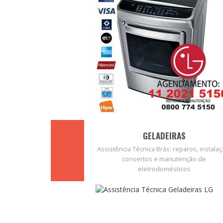
GELADEIRAS
Assistência Técnica Brás: reparos, instalaç
consertos e manutenção de
eletrodomésticos