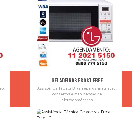
GELADEIRAS FROST FREE
ão,
Assistência Técnica Brás: reparos, instalação,
consertos e manutenção de
eletrodomésticos