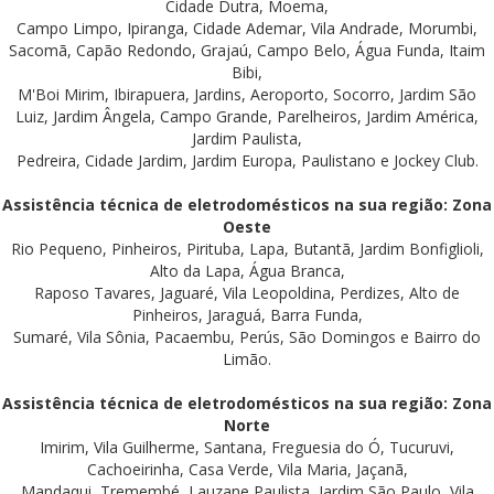
Cidade Dutra, Moema,
Campo Limpo, Ipiranga, Cidade Ademar, Vila Andrade, Morumbi,
Sacomã, Capão Redondo, Grajaú, Campo Belo, Água Funda, Itaim
Bibi,
M'Boi Mirim, Ibirapuera, Jardins, Aeroporto, Socorro, Jardim São
Luiz, Jardim Ângela, Campo Grande, Parelheiros, Jardim América,
Jardim Paulista,
Pedreira, Cidade Jardim, Jardim Europa, Paulistano e Jockey Club.
Assistência técnica de eletrodomésticos na sua região: Zona
Oeste
Rio Pequeno, Pinheiros, Pirituba, Lapa, Butantã, Jardim Bonfiglioli,
Alto da Lapa, Água Branca,
Raposo Tavares, Jaguaré, Vila Leopoldina, Perdizes, Alto de
Pinheiros, Jaraguá, Barra Funda,
Sumaré, Vila Sônia, Pacaembu, Perús, São Domingos e Bairro do
Limão.
Assistência técnica de eletrodomésticos na sua região: Zona
Norte
Imirim, Vila Guilherme, Santana, Freguesia do Ó, Tucuruvi,
Cachoeirinha, Casa Verde, Vila Maria, Jaçanã,
Mandaqui, Tremembé, Lauzane Paulista, Jardim São Paulo, Vila