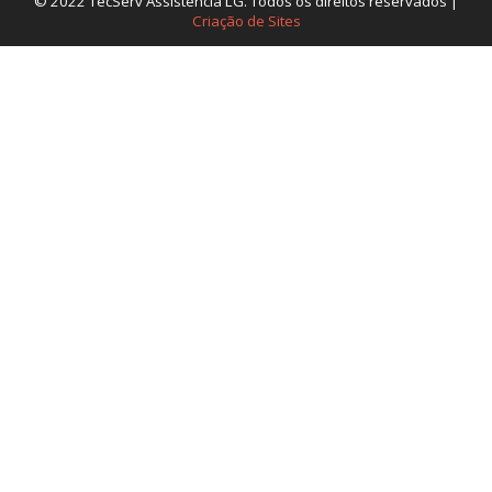
© 2022 TecServ Assistência LG. Todos os direitos reservados |
Criação de Sites