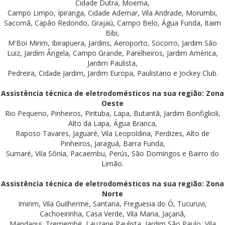
Cidade Dutra, Moema,
Campo Limpo, Ipiranga, Cidade Ademar, Vila Andrade, Morumbi,
Sacomã, Capão Redondo, Grajaú, Campo Belo, Água Funda, Itaim
Bibi,
M'Boi Mirim, Ibirapuera, Jardins, Aeroporto, Socorro, Jardim São
Luiz, Jardim Ângela, Campo Grande, Parelheiros, Jardim América,
Jardim Paulista,
Pedreira, Cidade Jardim, Jardim Europa, Paulistano e Jockey Club.
Assistência técnica de eletrodomésticos na sua região: Zona
Oeste
Rio Pequeno, Pinheiros, Pirituba, Lapa, Butantã, Jardim Bonfiglioli,
Alto da Lapa, Água Branca,
Raposo Tavares, Jaguaré, Vila Leopoldina, Perdizes, Alto de
Pinheiros, Jaraguá, Barra Funda,
Sumaré, Vila Sônia, Pacaembu, Perús, São Domingos e Bairro do
Limão.
Assistência técnica de eletrodomésticos na sua região: Zona
Norte
Imirim, Vila Guilherme, Santana, Freguesia do Ó, Tucuruvi,
Cachoeirinha, Casa Verde, Vila Maria, Jaçanã,
Mandaqui, Tremembé, Lauzane Paulista, Jardim São Paulo, Vila