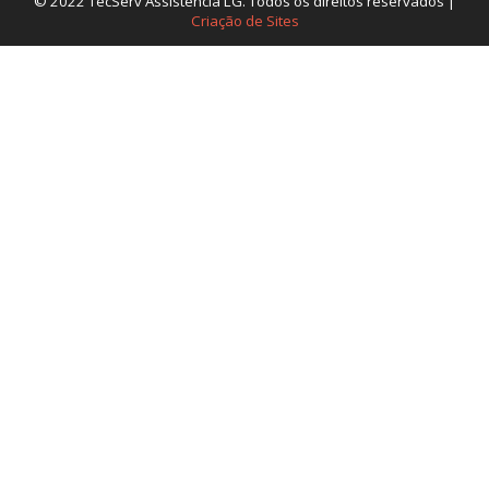
© 2022 TecServ Assistência LG. Todos os direitos reservados |
Criação de Sites