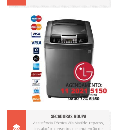
SECADORAS ROUPA
Assistência Técnica Vila Matilde: reparos,
instalação, consertos e manutenção de