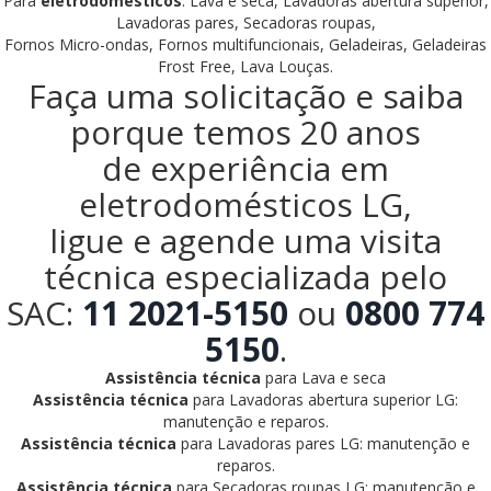
Para
eletrodomésticos
: Lava e seca, Lavadoras abertura superior,
Lavadoras pares, Secadoras roupas,
Fornos Micro-ondas, Fornos multifuncionais, Geladeiras, Geladeiras
Frost Free, Lava Louças.
Faça uma solicitação e saiba
porque temos 20 anos
de experiência em
eletrodomésticos LG,
ligue e agende uma visita
técnica especializada pelo
SAC:
11 2021-5150
ou
0800 774
5150
.
Assistência técnica
para Lava e seca
Assistência técnica
para Lavadoras abertura superior LG:
manutenção e reparos.
Assistência técnica
para Lavadoras pares LG: manutenção e
reparos.
Assistência técnica
para Secadoras roupas LG: manutenção e