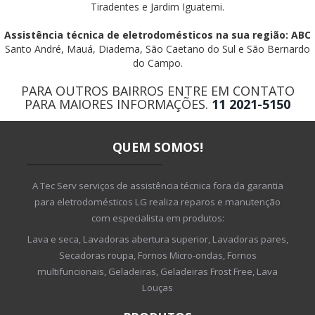
Tiradentes e Jardim Iguatemi.
Assistência técnica de eletrodomésticos na sua região: ABC
Santo André, Mauá, Diadema, São Caetano do Sul e São Bernardo
do Campo.
PARA OUTROS BAIRROS ENTRE EM CONTATO
PARA MAIORES INFORMAÇÕES.
11 2021-5150
QUEM SOMOS!
A Tec Serv serviços de assistência técnica fora da garantia
para eletrodomésticos LG realiza reparos e manutenção
com especialista em produtos:
Lava e seca, Lavadoras abertura superior, Lavadoras pares,
Secadoras roupa, Fornos Micro-ondas, Fornos
multifuncionais, Geladeiras, Geladeiras Frost Free, Lava
Louças