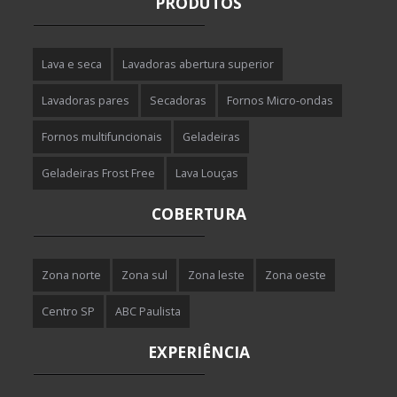
PRODUTOS
Lava e seca
Lavadoras abertura superior
Lavadoras pares
Secadoras
Fornos Micro-ondas
Fornos multifuncionais
Geladeiras
Geladeiras Frost Free
Lava Louças
COBERTURA
Zona norte
Zona sul
Zona leste
Zona oeste
Centro SP
ABC Paulista
EXPERIÊNCIA