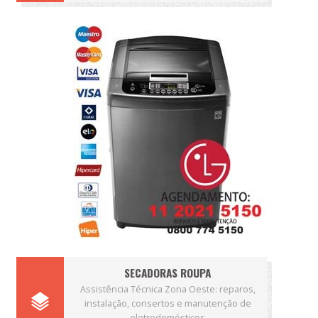
SECADORAS ROUPA
Assistência Técnica Zona Oeste: reparos,
instalação, consertos e manutenção de
eletrodomésticos