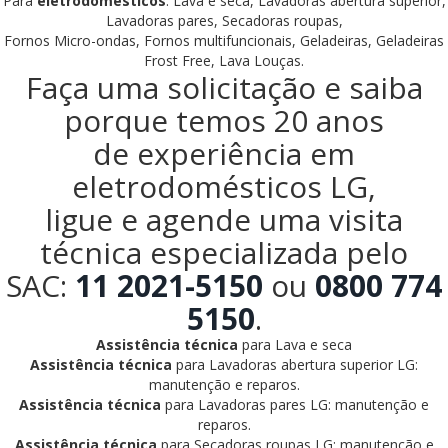
Para
eletrodomésticos
: Lava e seca, Lavadoras abertura superior,
Lavadoras pares, Secadoras roupas,
Fornos Micro-ondas, Fornos multifuncionais, Geladeiras, Geladeiras
Frost Free, Lava Louças.
Faça uma solicitação e saiba
porque temos 20 anos
de experiência em
eletrodomésticos LG,
ligue e agende uma visita
técnica especializada pelo
SAC:
11 2021-5150
ou
0800 774
5150
.
Assistência técnica
para Lava e seca
Assistência técnica
para Lavadoras abertura superior LG:
manutenção e reparos.
Assistência técnica
para Lavadoras pares LG: manutenção e
reparos.
Assistência técnica
para Secadoras roupas LG: manutenção e