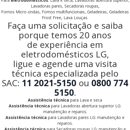
Para
eletrodomésticos
: Lava e seca, Lavadoras abertura superior,
Lavadoras pares, Secadoras roupas,
Fornos Micro-ondas, Fornos multifuncionais, Geladeiras, Geladeiras
Frost Free, Lava Louças.
Faça uma solicitação e saiba
porque temos 20 anos
de experiência em
eletrodomésticos LG,
ligue e agende uma visita
técnica especializada pelo
SAC:
11 2021-5150
ou
0800 774
5150
.
Assistência técnica
para Lava e seca
Assistência técnica
para Lavadoras abertura superior LG:
manutenção e reparos.
Assistência técnica
para Lavadoras pares LG: manutenção e
reparos.
Assistência técnica
para Secadoras roupas LG: manutenção e