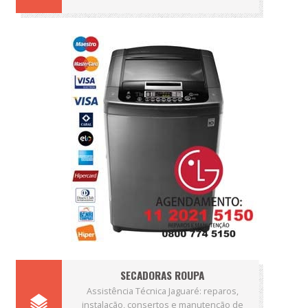
SECADORAS ROUPA
Assistência Técnica Jaguaré: reparos,
instalação, consertos e manutenção de