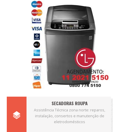
SECADORAS ROUPA
Assistência Técnica zona norte: reparos,
instalação, consertos e manutenção de
eletrodomésticos