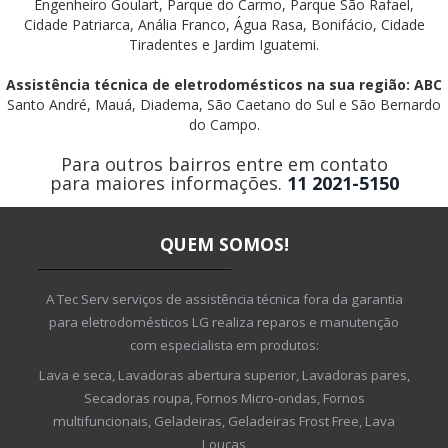
Engenheiro Goulart, Parque do Carmo, Parque São Rafael,
Cidade Patriarca, Anália Franco, Água Rasa, Bonifácio, Cidade
Tiradentes e Jardim Iguatemi.
Assistência técnica de eletrodomésticos na sua região: ABC
Santo André, Mauá, Diadema, São Caetano do Sul e São Bernardo
do Campo.
Para outros bairros entre em contato
para maiores informações.
11 2021-5150
QUEM SOMOS!
A Tec Serv serviços de assistência técnica fora da garantia
para eletrodomésticos LG realiza reparos e manutenção
com especialista em produtos:
Lava e seca, Lavadoras abertura superior, Lavadoras pares,
Secadoras roupa, Fornos Micro-ondas, Fornos
multifuncionais, Geladeiras, Geladeiras Frost Free, Lava
Louças